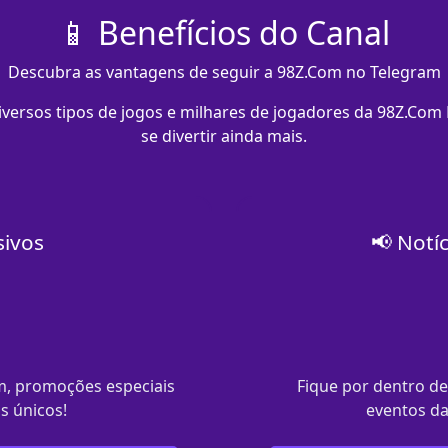
📱 Benefícios do Canal
Descubra as vantagens de seguir a 98Z.Com no Telegram
ersos tipos de jogos e milhares de jogadores da 98Z.Com 
se divertir ainda mais.
sivos
📢 Notí
m, promoções especiais
Fique por dentro d
s únicos!
eventos da