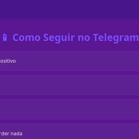
📱 Como Seguir no Telegram
ositivo
erder nada