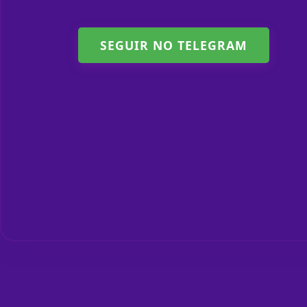
SEGUIR NO TELEGRAM