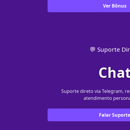
Ver Bônus
💬 Suporte Di
Cha
Suporte direto via Telegram, r
atendimento persona
Falar Suport