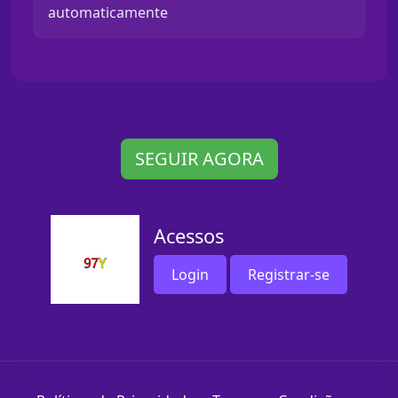
automaticamente
SEGUIR AGORA
Acessos
Login
Registrar-se