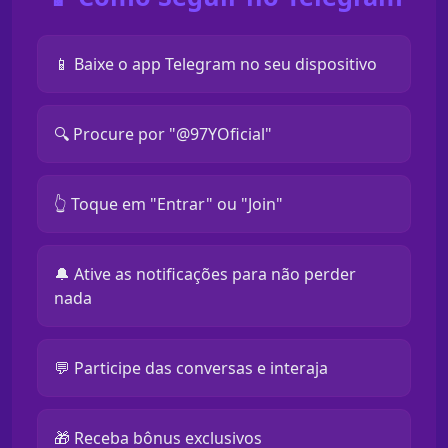
📱 Baixe o app Telegram no seu dispositivo
🔍 Procure por "@97YOficial"
👆 Toque em "Entrar" ou "Join"
🔔 Ative as notificações para não perder
nada
💬 Participe das conversas e interaja
🎁 Receba bônus exclusivos