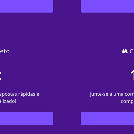
reto
👥 
t
espostas rápidas e
Junte-se a uma com
lizado!
compa
e