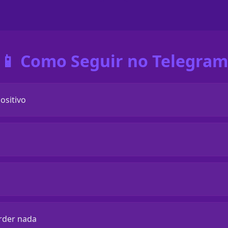
📱 Como Seguir no Telegram
ositivo
erder nada