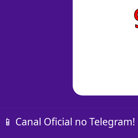
📱 Canal Oficial no Telegram!