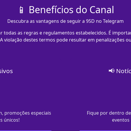
📱 Benefícios do Canal
Descubra as vantagens de seguir a 95D no Telegram
todas as regras e regulamentos estabelecidos. É importan
s. A violação destes termos pode resultar em penalizações o
sivos
📢 Notí
m, promoções especiais
Fique por dentro d
s únicos!
eventos