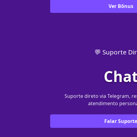
Ver Bônus
💬 Suporte Di
Cha
Suporte direto via Telegram, r
atendimento persona
Falar Suport