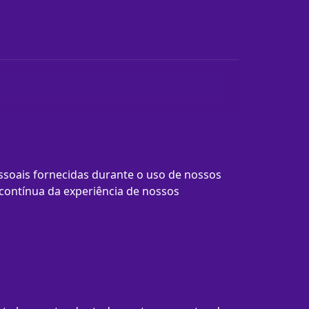
ssoais fornecidas durante o uso de nossos
 contínua da experiência de nossos