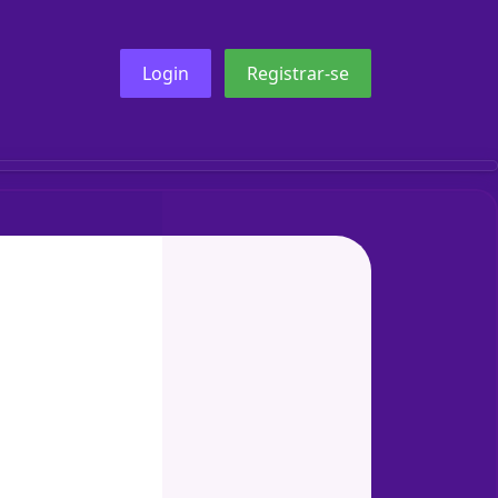
Login
Registrar-se