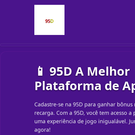
📱 95D A Melhor
Plataforma de A
Cadastre-se na 95D para ganhar bônus 
recarga. Com a 95D, você tem acesso a 
uma experiência de jogo inigualável. J
agora!