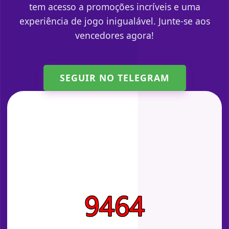
tem acesso a promoções incríveis e uma
experiência de jogo inigualável. Junte-se aos
vencedores agora!
SEGUIR NO TELEGRAM