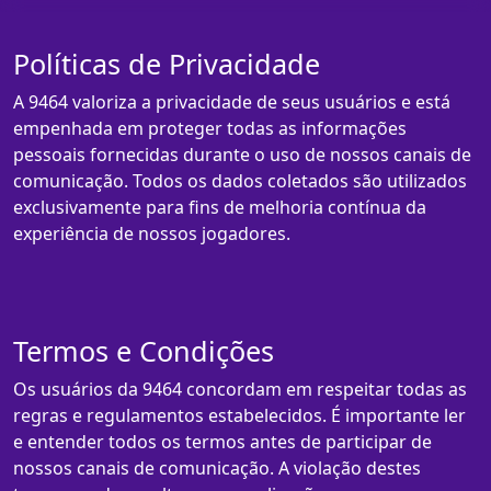
Políticas de Privacidade
A 9464 valoriza a privacidade de seus usuários e está
empenhada em proteger todas as informações
pessoais fornecidas durante o uso de nossos canais de
comunicação. Todos os dados coletados são utilizados
exclusivamente para fins de melhoria contínua da
experiência de nossos jogadores.
Termos e Condições
Os usuários da 9464 concordam em respeitar todas as
regras e regulamentos estabelecidos. É importante ler
e entender todos os termos antes de participar de
nossos canais de comunicação. A violação destes