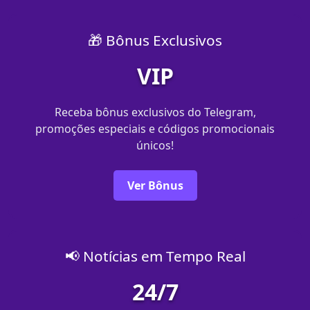
🎁 Bônus Exclusivos
VIP
Receba bônus exclusivos do Telegram,
promoções especiais e códigos promocionais
únicos!
Ver Bônus
📢 Notícias em Tempo Real
24/7