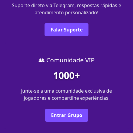
Suporte direto via Telegram, respostas rápidas e
atendimento personalizado!
Falar Suporte
👥 Comunidade VIP
1000+
Junte-se a uma comunidade exclusiva de
jogadores e compartilhe experiências!
Entrar Grupo