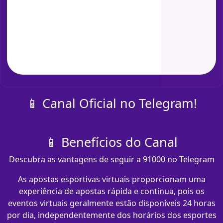
📱 Canal Oficial no Telegram!
📱 Benefícios do Canal
Descubra as vantagens de seguir a 91000 no Telegram
As apostas esportivas virtuais proporcionam uma
experiência de apostas rápida e contínua, pois os
eventos virtuais geralmente estão disponíveis 24 horas
por dia, independentemente dos horários dos esportes