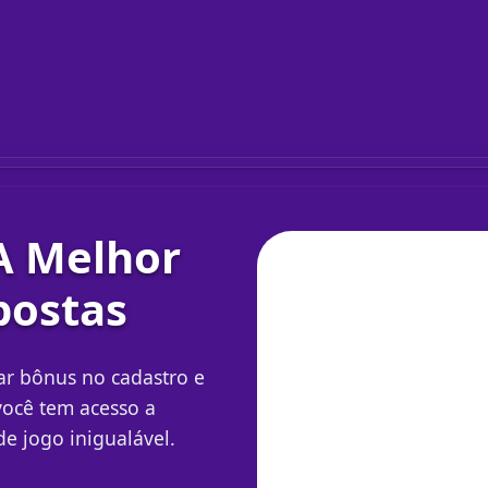
A Melhor
postas
r bônus no cadastro e
ocê tem acesso a
e jogo inigualável.