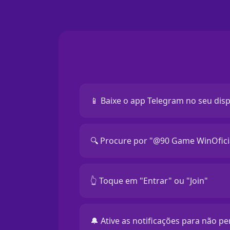
📱 Baixe o app Telegram no seu disp
🔍 Procure por "@90 Game WinOfici
👆 Toque em "Entrar" ou "Join"
🔔 Ative as notificações para não p