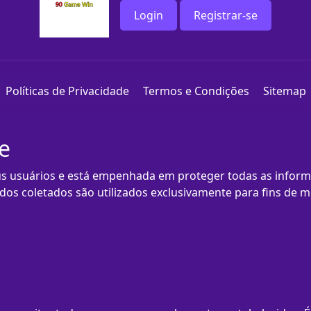
Login
Registrar-se
Políticas de Privacidade
Termos e Condições
Sitemap
de
eus usuários e está empenhada em proteger todas as inform
os coletados são utilizados exclusivamente para fins de m