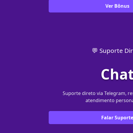
Ver Bônus
💬 Suporte Di
Cha
Suporte direto via Telegram, r
atendimento persona
Falar Suport