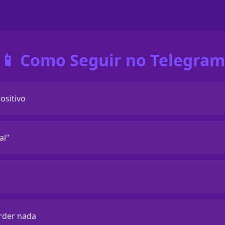
📱 Como Seguir no Telegram
ositivo
al"
erder nada