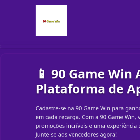
📱 90 Game Win 
Plataforma de A
Cadastre-se na 90 Game Win para ganha
em cada recarga. Com a 90 Game Win, v
promoções incríveis e uma experiência d
Junte-se aos vencedores agora!