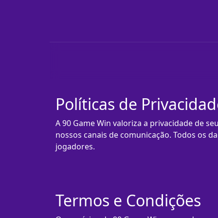
Políticas de Privacida
A 90 Game Win valoriza a privacidade de s
nossos canais de comunicação. Todos os dad
jogadores.
Termos e Condições