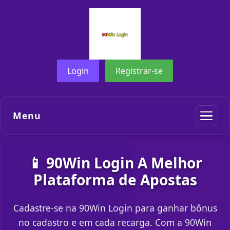
Login
Registrar-se
Menu
📱 90Win Login A Melhor
Plataforma de Apostas
Cadastre-se na 90Win Login para ganhar bônus
no cadastro e em cada recarga. Com a 90Win