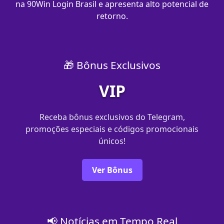
na 90Win Login Brasil e apresenta alto potencial de
retorno.
🎁 Bônus Exclusivos
VIP
Receba bônus exclusivos do Telegram,
promoções especiais e códigos promocionais
únicos!
Ver Bônus
📢 Notícias em Tempo Real