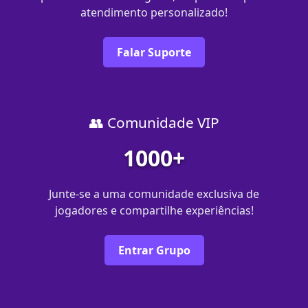
atendimento personalizado!
Falar Suporte
👥 Comunidade VIP
1000+
Junte-se a uma comunidade exclusiva de
jogadores e compartilhe experiências!
Entrar Grupo