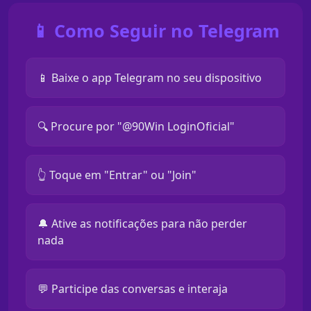
📱 Como Seguir no Telegram
📱 Baixe o app Telegram no seu dispositivo
🔍 Procure por "@90Win LoginOficial"
👆 Toque em "Entrar" ou "Join"
🔔 Ative as notificações para não perder
nada
💬 Participe das conversas e interaja