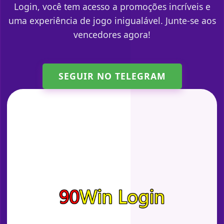
Login, você tem acesso a promoções incríveis e
uma experiência de jogo inigualável. Junte-se aos
vencedores agora!
SEGUIR NO TELEGRAM