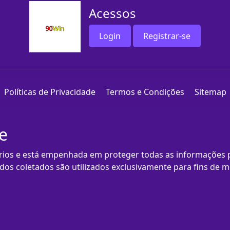
Acessos
Login
Registrar-se
Políticas de Privacidade
Termos e Condições
Sitemap
de
ários e está empenhada em proteger todas as informações 
os coletados são utilizados exclusivamente para fins de m