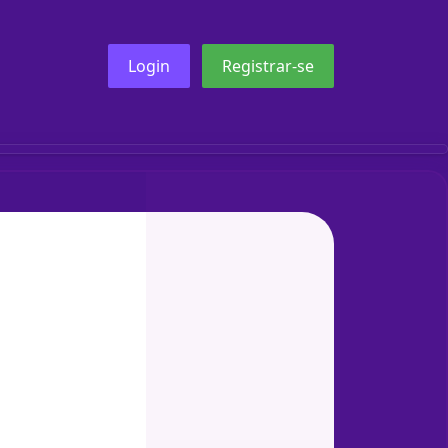
Login
Registrar-se