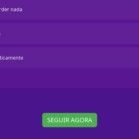
erder nada
a
aticamente
SEGUIR AGORA