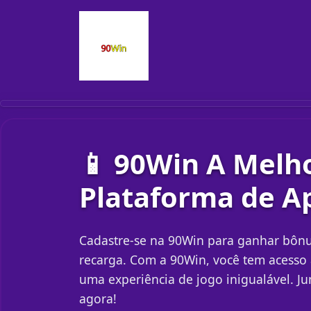
📱 90Win A Melh
Plataforma de A
Cadastre-se na 90Win para ganhar bônu
recarga. Com a 90Win, você tem acesso 
uma experiência de jogo inigualável. J
agora!