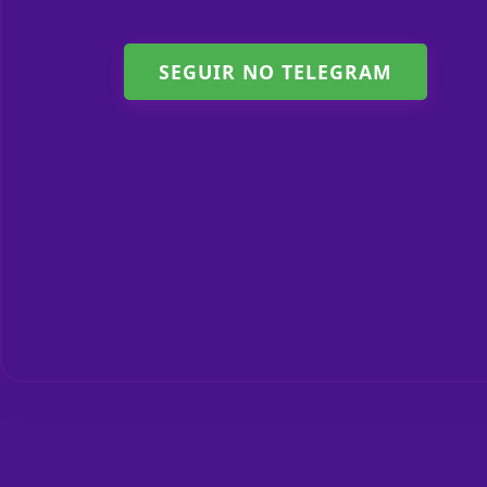
SEGUIR NO TELEGRAM