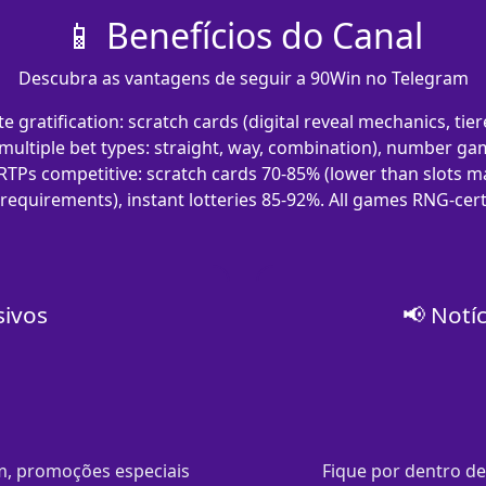
📱 Benefícios do Canal
Descubra as vantagens de seguir a 90Win no Telegram
 gratification: scratch cards (digital reveal mechanics, tie
ltiple bet types: straight, way, combination), number game
RTPs competitive: scratch cards 70-85% (lower than slots ma
uirements), instant lotteries 85-92%. All games RNG-certif
sivos
📢 Notí
m, promoções especiais
Fique por dentro d