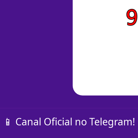
📱 Canal Oficial no Telegram!