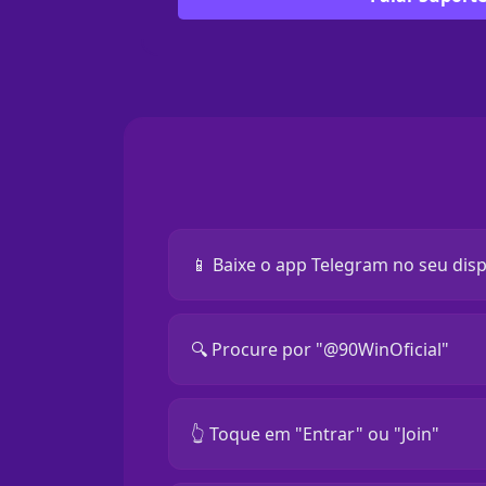
📱 Baixe o app Telegram no seu disp
🔍 Procure por "@90WinOficial"
👆 Toque em "Entrar" ou "Join"