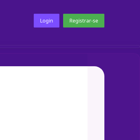
Login
Registrar-se