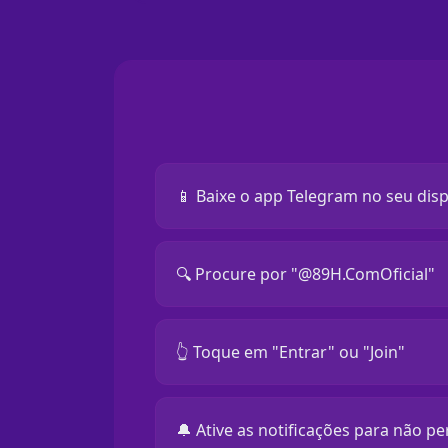
📱 Baixe o app Telegram no seu disp
🔍 Procure por "@89H.ComOficial"
👆 Toque em "Entrar" ou "Join"
🔔 Ative as notificações para não p