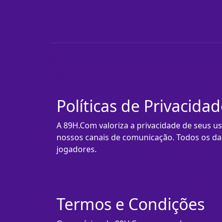
Políticas de Privacida
A 89H.Com valoriza a privacidade de seus 
nossos canais de comunicação. Todos os dad
jogadores.
Termos e Condições