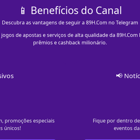
📱 Benefícios do Canal
Descubra as vantagens de seguir a 89H.Com no Telegram
gos de apostas e serviços de alta qualidade da 89H.Com Bra
prêmios e cashback milionário.
sivos
📢 Notí
m, promoções especiais
Fique por dentro d
s únicos!
eventos da