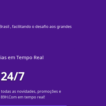
sil , facilitando o desafio aos grandes
cias em Tempo Real
24/7
e todas as novidades, promoções e
 89H.Com em tempo real!