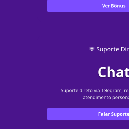
Ver Bônus
💬 Suporte Di
Cha
Suporte direto via Telegram, r
atendimento persona
Falar Suport