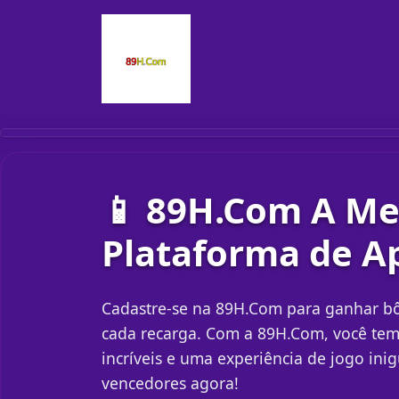
📱 89H.Com A Me
Plataforma de A
Cadastre-se na 89H.Com para ganhar b
cada recarga. Com a 89H.Com, você te
incríveis e uma experiência de jogo inig
vencedores agora!