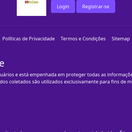
Login
Registrar-se
Políticas de Privacidade
Termos e Condições
Sitemap
de
usuários e está empenhada em proteger todas as informaçõe
os coletados são utilizados exclusivamente para fins de m