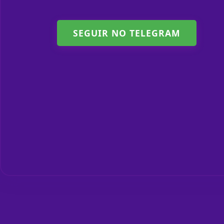
SEGUIR NO TELEGRAM