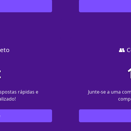
reto
👥 
t
espostas rápidas e
Junte-se a uma com
lizado!
compa
e