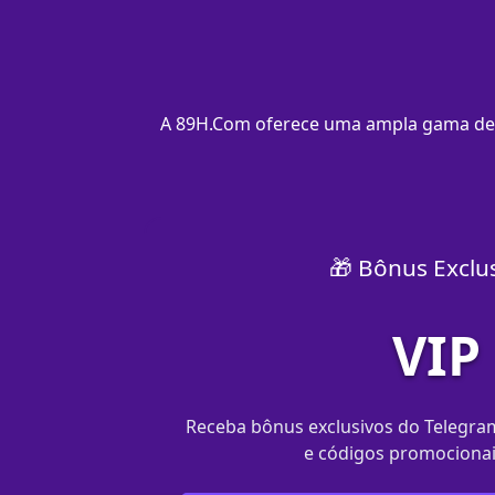
A 89H.Com oferece uma ampla gama de jo
🎁 Bônus Exclu
VIP
Receba bônus exclusivos do Telegra
e códigos promocionai