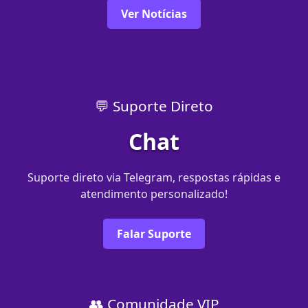
Ver Notícias
💬 Suporte Direto
Chat
Suporte direto via Telegram, respostas rápidas e
atendimento personalizado!
Falar Suporte
👥 Comunidade VIP