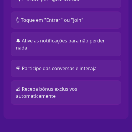
👆 Toque em "Entrar" ou "Join"
🔔 Ative as notificações para não perder
nada
💬 Participe das conversas e interaja
🎁 Receba bônus exclusivos
automaticamente