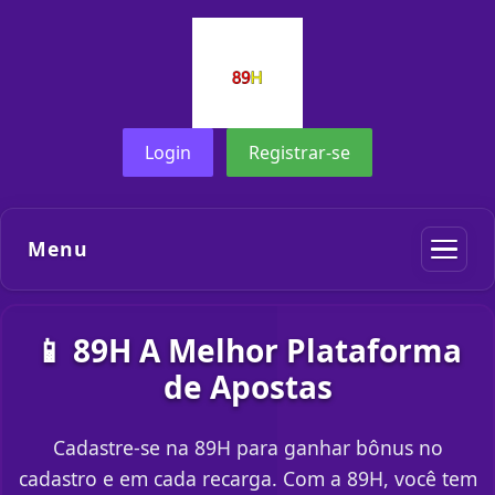
Login
Registrar-se
Menu
📱 89H A Melhor Plataforma
de Apostas
Cadastre-se na 89H para ganhar bônus no
cadastro e em cada recarga. Com a 89H, você tem