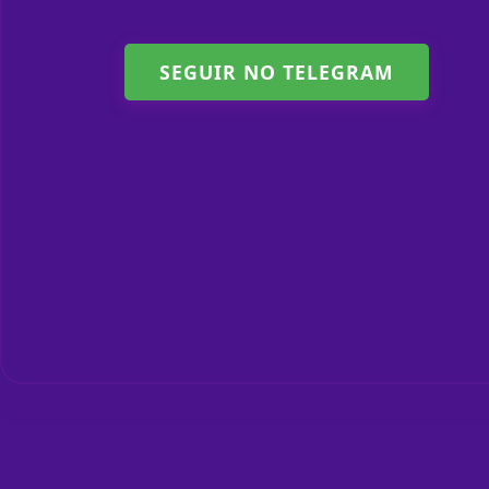
SEGUIR NO TELEGRAM