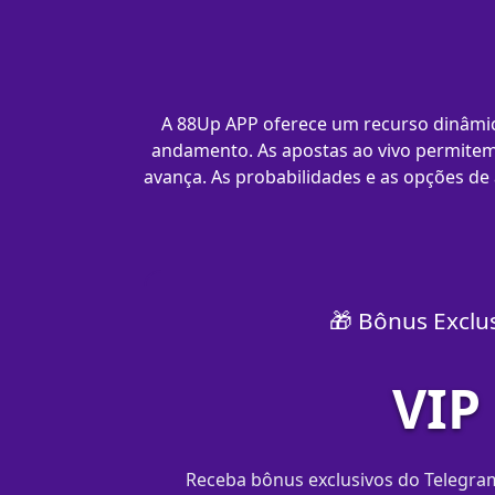
A 88Up APP oferece um recurso dinâmic
andamento. As apostas ao vivo permitem
avança. As probabilidades e as opções d
🎁 Bônus Exclu
VIP
Receba bônus exclusivos do Telegra