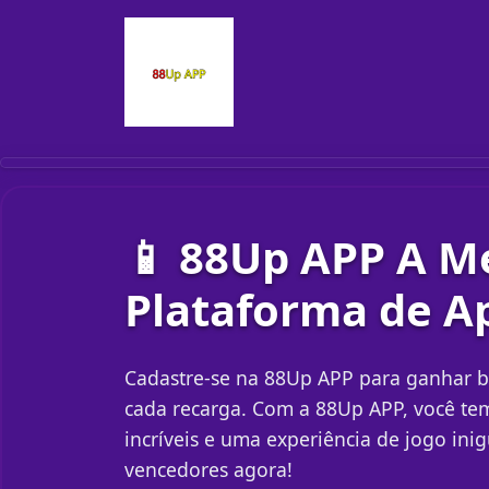
📱 88Up APP A M
Plataforma de A
Cadastre-se na 88Up APP para ganhar 
cada recarga. Com a 88Up APP, você te
incríveis e uma experiência de jogo inig
vencedores agora!