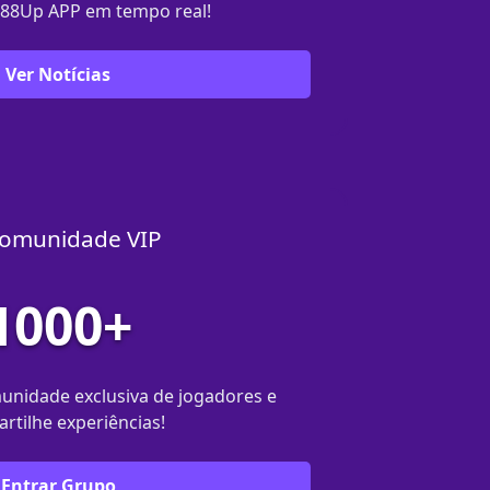
 88Up APP em tempo real!
Ver Notícias
Comunidade VIP
1000+
unidade exclusiva de jogadores e
rtilhe experiências!
Entrar Grupo