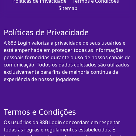
Políticas de Privacidade
Termos e Condições
Sitemap
Políticas de Privacidade
A 88B Login valoriza a privacidade de seus usuários e
está empenhada em proteger todas as informações
pessoais fornecidas durante o uso de nossos canais de
comunicação. Todos os dados coletados são utilizados
exclusivamente para fins de melhoria contínua da
experiência de nossos jogadores.
Termos e Condições
Os usuários da 88B Login concordam em respeitar
todas as regras e regulamentos estabelecidos. É