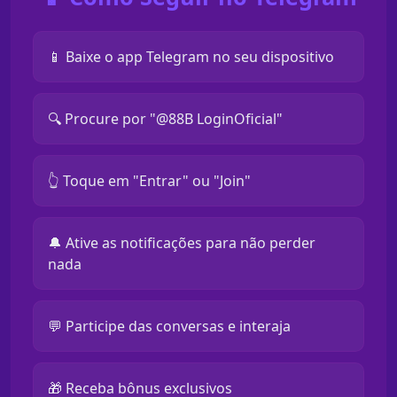
📱 Baixe o app Telegram no seu dispositivo
🔍 Procure por "@88B LoginOficial"
👆 Toque em "Entrar" ou "Join"
🔔 Ative as notificações para não perder
nada
💬 Participe das conversas e interaja
🎁 Receba bônus exclusivos