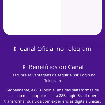
📱 Canal Oficial no Telegram!
📱 Benefícios do Canal
Descubra as vantagens de seguir a 88B Login no
Telegram
Globalmente, a 88B Login é uma das plataformas de
cassino mais populares — a 88B Login Brasil quer
transformar sua vida com experiências digitais únicas.