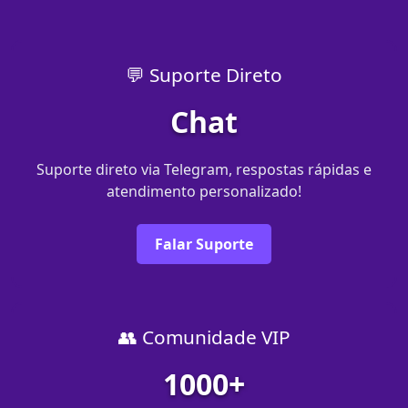
💬 Suporte Direto
Chat
Suporte direto via Telegram, respostas rápidas e
atendimento personalizado!
Falar Suporte
👥 Comunidade VIP
1000+