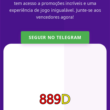
tem acesso a promoções incríveis e uma
experiência de jogo inigualável. Junte-se aos
vencedores agora!
SEGUIR NO TELEGRAM