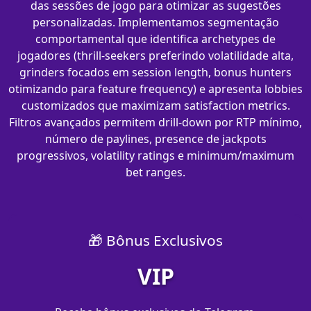
das sessões de jogo para otimizar as sugestões
personalizadas. Implementamos segmentação
comportamental que identifica archetypes de
jogadores (thrill-seekers preferindo volatilidade alta,
grinders focados em session length, bonus hunters
otimizando para feature frequency) e apresenta lobbies
customizados que maximizam satisfaction metrics.
Filtros avançados permitem drill-down por RTP mínimo,
número de paylines, presence de jackpots
progressivos, volatility ratings e minimum/maximum
bet ranges.
🎁 Bônus Exclusivos
VIP