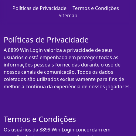
Políticas de Privacidade
Termos e Condições
Sitemap
Políticas de Privacidade
A 8899 Win Login valoriza a privacidade de seus
usuários e está empenhada em proteger todas as
informações pessoais fornecidas durante o uso de
nossos canais de comunicação. Todos os dados
coletados são utilizados exclusivamente para fins de
melhoria contínua da experiência de nossos jogadores.
Termos e Condições
Os usuários da 8899 Win Login concordam em