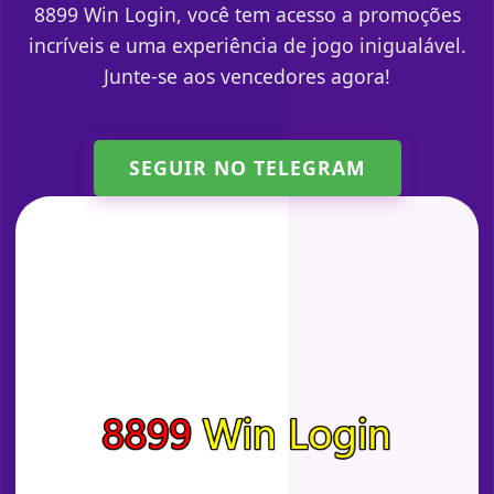
8899 Win Login, você tem acesso a promoções
incríveis e uma experiência de jogo inigualável.
Junte-se aos vencedores agora!
SEGUIR NO TELEGRAM