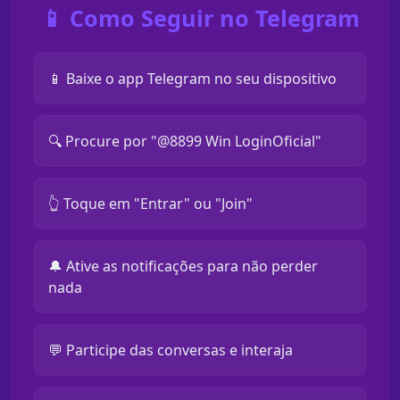
📱 Como Seguir no Telegram
📱 Baixe o app Telegram no seu dispositivo
🔍 Procure por "@8899 Win LoginOficial"
👆 Toque em "Entrar" ou "Join"
🔔 Ative as notificações para não perder
nada
💬 Participe das conversas e interaja