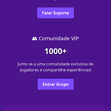
Falar Suporte
👥 Comunidade VIP
1000+
Junte-se a uma comunidade exclusiva de
jogadores e compartilhe experiências!
Entrar Grupo