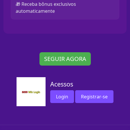
🎁 Receba bônus exclusivos
automaticamente
SEGUIR AGORA
Acessos
Login
Registrar-se