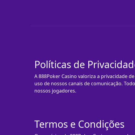
Políticas de Privacida
A 888Poker Casino valoriza a privacidade d
uso de nossos canais de comunicação. Todos
nossos jogadores.
Termos e Condições