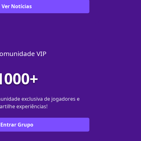
Ver Notícias
Comunidade VIP
1000+
unidade exclusiva de jogadores e
rtilhe experiências!
Entrar Grupo