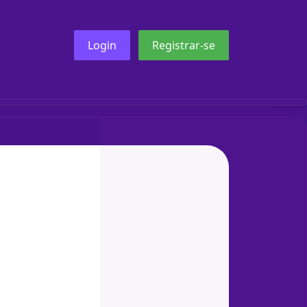
Login
Registrar-se