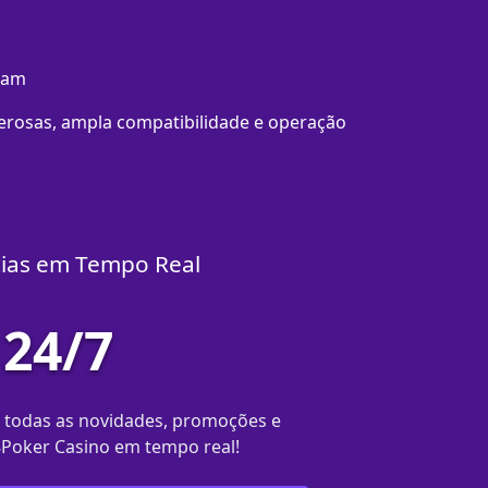
ram
erosas, ampla compatibilidade e operação
cias em Tempo Real
24/7
e todas as novidades, promoções e
8Poker Casino em tempo real!