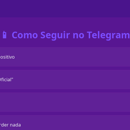
📱 Como Seguir no Telegram
ositivo
icial"
erder nada