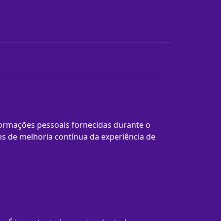
formações pessoais fornecidas durante o
ns de melhoria contínua da experiência de