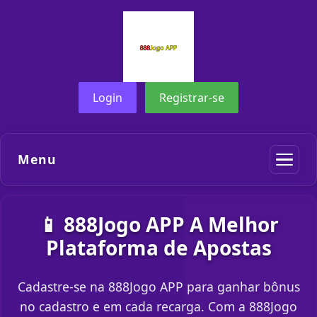
Login
Registrar-se
Menu
📱 888Jogo APP A Melhor
Plataforma de Apostas
Cadastre-se na 888Jogo APP para ganhar bônus
no cadastro e em cada recarga. Com a 888Jogo