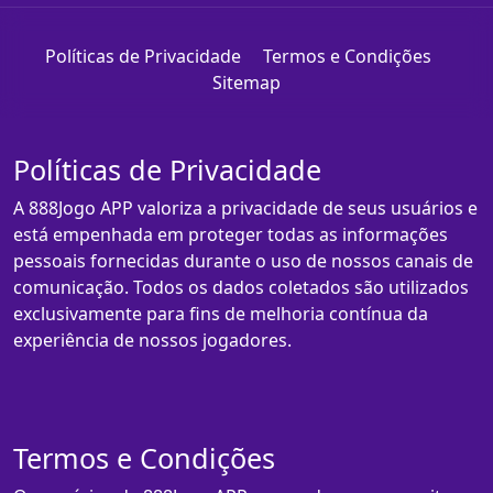
Políticas de Privacidade
Termos e Condições
Sitemap
Políticas de Privacidade
A 888Jogo APP valoriza a privacidade de seus usuários e
está empenhada em proteger todas as informações
pessoais fornecidas durante o uso de nossos canais de
comunicação. Todos os dados coletados são utilizados
exclusivamente para fins de melhoria contínua da
experiência de nossos jogadores.
Termos e Condições