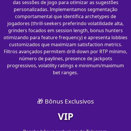
das sessões de jogo para otimizar as sugestões
personalizadas. Implementamos segmentação
comportamental que identifica archetypes de
jogadores (thrill-seekers preferindo volatilidade alta,
grinders focados em session length, bonus hunters
otimizando para feature frequency) e apresenta lobbies
customizados que maximizam satisfaction metrics.
Filtros avançados permitem drill-down por RTP mínimo,
número de paylines, presence de jackpots
progressivos, volatility ratings e minimum/maximum
bet ranges.
🎁 Bônus Exclusivos
VIP