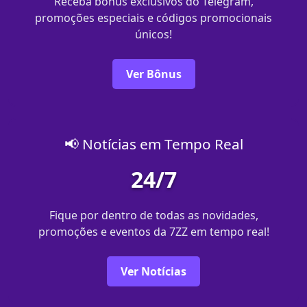
Receba bônus exclusivos do Telegram,
promoções especiais e códigos promocionais
únicos!
Ver Bônus
📢 Notícias em Tempo Real
24/7
Fique por dentro de todas as novidades,
promoções e eventos da 7ZZ em tempo real!
Ver Notícias