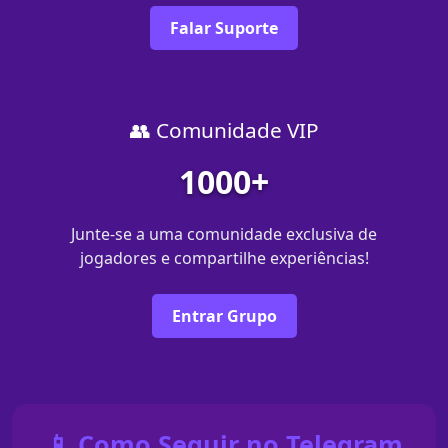
Falar Suporte
👥 Comunidade VIP
1000+
Junte-se a uma comunidade exclusiva de
jogadores e compartilhe experiências!
Entrar Grupo
📱 Como Seguir no Telegram