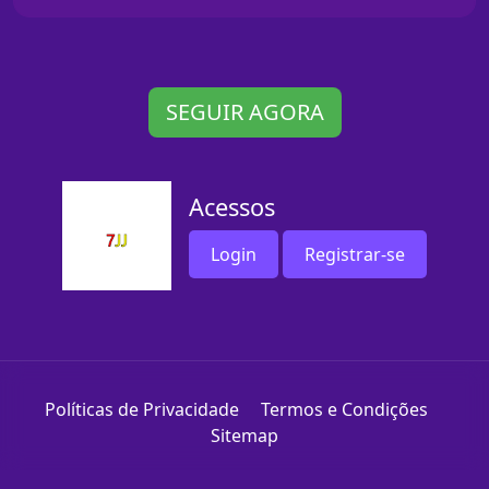
SEGUIR AGORA
Acessos
Login
Registrar-se
Políticas de Privacidade
Termos e Condições
Sitemap