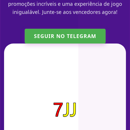
promoções incríveis e uma experiência de jogo
inigualável. Junte-se aos vencedores agora!
SEGUIR NO TELEGRAM