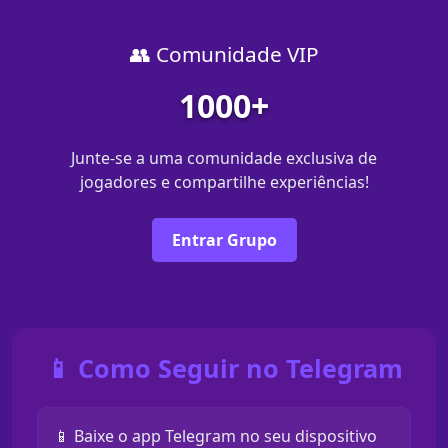
👥 Comunidade VIP
1000+
Junte-se a uma comunidade exclusiva de
jogadores e compartilhe experiências!
Entrar Grupo
📱 Como Seguir no Telegram
📱 Baixe o app Telegram no seu dispositivo