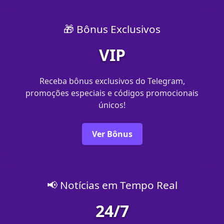
🎁 Bônus Exclusivos
VIP
Receba bônus exclusivos do Telegram,
promoções especiais e códigos promocionais
únicos!
Ver Bônus
📢 Notícias em Tempo Real
24/7