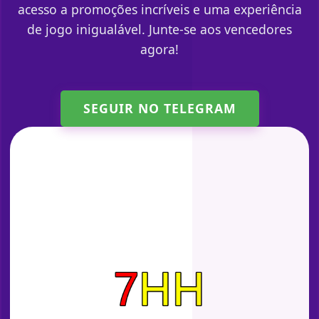
acesso a promoções incríveis e uma experiência
de jogo inigualável. Junte-se aos vencedores
agora!
SEGUIR NO TELEGRAM