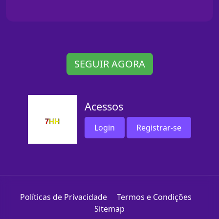
SEGUIR AGORA
Acessos
Login
Registrar-se
Políticas de Privacidade
Termos e Condições
Sitemap