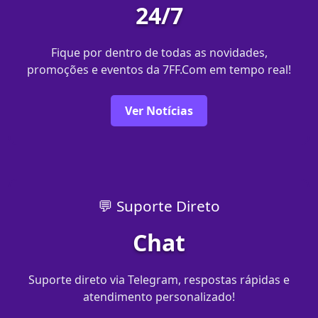
24/7
Fique por dentro de todas as novidades,
promoções e eventos da 7FF.Com em tempo real!
Ver Notícias
💬 Suporte Direto
Chat
Suporte direto via Telegram, respostas rápidas e
atendimento personalizado!