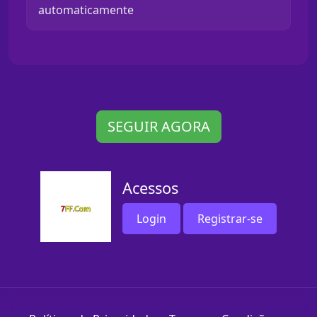
automaticamente
SEGUIR AGORA
Acessos
Login
Registrar-se