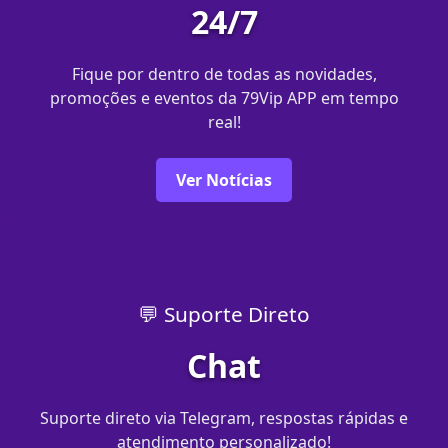
24/7
Fique por dentro de todas as novidades,
promoções e eventos da 79Vip APP em tempo
real!
Ver Notícias
💬 Suporte Direto
Chat
Suporte direto via Telegram, respostas rápidas e
atendimento personalizado!