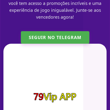
você tem acesso a promoções incríveis e uma
experiência de jogo inigualável. Junte-se aos
vencedores agora!
SEGUIR NO TELEGRAM