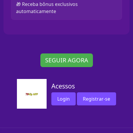
🎁 Receba bônus exclusivos
automaticamente
SEGUIR AGORA
Acessos
Login
Registrar-se