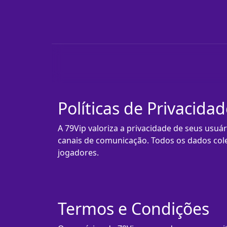
Políticas de Privacida
A 79Vip valoriza a privacidade de seus usu
canais de comunicação. Todos os dados cole
jogadores.
Termos e Condições