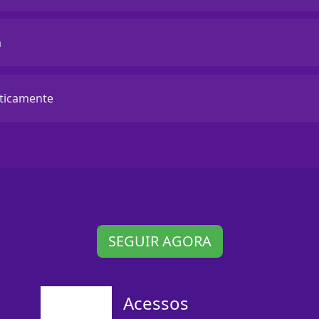
a
aticamente
SEGUIR AGORA
Acessos