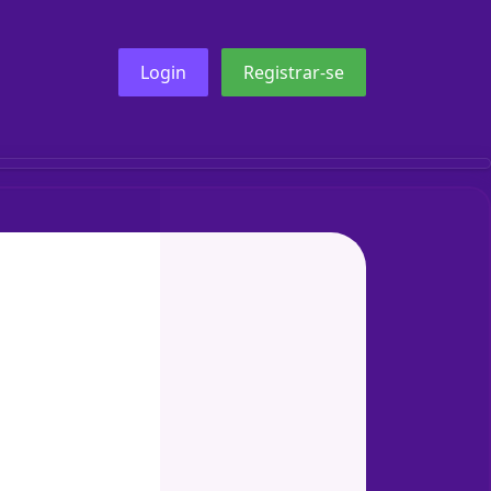
Login
Registrar-se