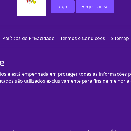
Login
Registrar-se
Políticas de Privacidade
Termos e Condições
Sitemap
de
ários e está empenhada em proteger todas as informações 
tados são utilizados exclusivamente para fins de melhoria