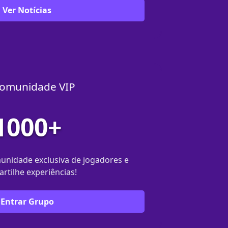
Ver Notícias
Comunidade VIP
1000+
unidade exclusiva de jogadores e
rtilhe experiências!
Entrar Grupo