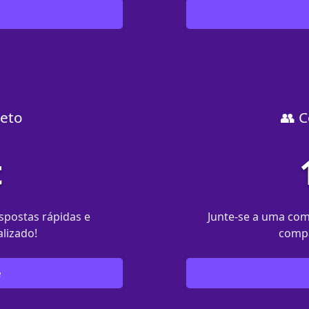
reto
👥 
t
espostas rápidas e
Junte-se a uma com
lizado!
compa
e