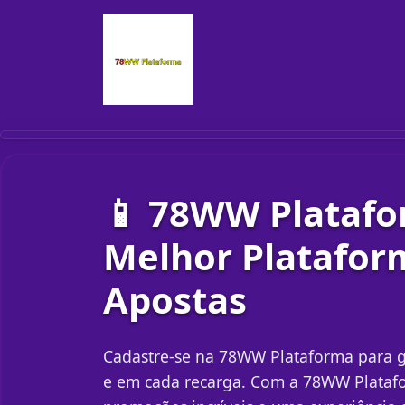
📱 78WW Platafo
Melhor Platafor
Apostas
Cadastre-se na 78WW Plataforma para 
e em cada recarga. Com a 78WW Platafo