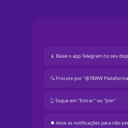
📱 Baixe o app Telegram no seu disp
🔍 Procure por "@78WW PlataformaO
👆 Toque em "Entrar" ou "Join"
🔔 Ative as notificações para não p