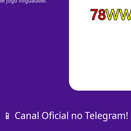
e jogo inigualável.
📱 Canal Oficial no Telegram!