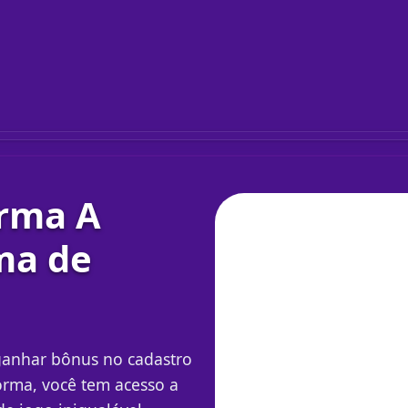
rma A
ma de
ganhar bônus no cadastro
rma, você tem acesso a