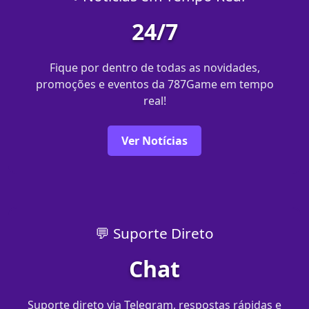
24/7
Fique por dentro de todas as novidades,
promoções e eventos da 787Game em tempo
real!
Ver Notícias
💬 Suporte Direto
Chat
Suporte direto via Telegram, respostas rápidas e