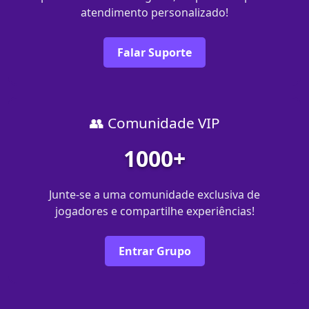
atendimento personalizado!
Falar Suporte
👥 Comunidade VIP
1000+
Junte-se a uma comunidade exclusiva de
jogadores e compartilhe experiências!
Entrar Grupo