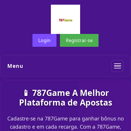
Login
Registrar-se
Menu
📱 787Game A Melhor
Plataforma de Apostas
Cadastre-se na 787Game para ganhar bônus no
cadastro e em cada recarga. Com a 787Game,