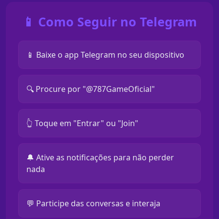
📱 Como Seguir no Telegram
📱 Baixe o app Telegram no seu dispositivo
🔍 Procure por "@787GameOficial"
👆 Toque em "Entrar" ou "Join"
🔔 Ative as notificações para não perder
nada
💬 Participe das conversas e interaja