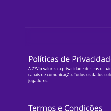
Políticas de Privacida
A 77Vip valoriza a privacidade de seus usu
canais de comunicação. Todos os dados cole
jogadores.
Termos e Condições