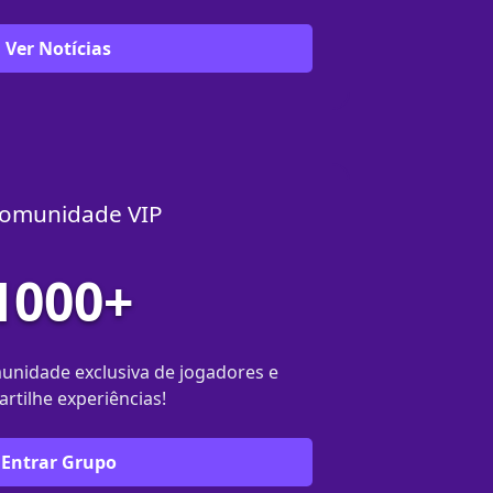
Ver Notícias
Comunidade VIP
1000+
unidade exclusiva de jogadores e
rtilhe experiências!
Entrar Grupo