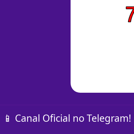
📱 Canal Oficial no Telegram!