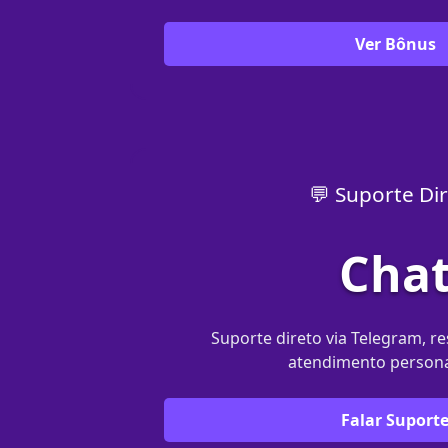
Ver Bônus
💬 Suporte Di
Cha
Suporte direto via Telegram, r
atendimento persona
Falar Suport