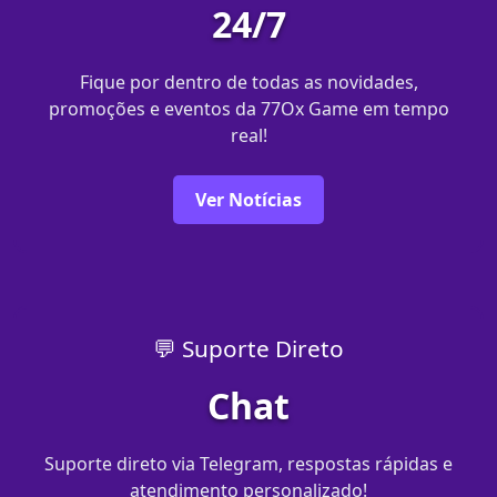
24/7
Fique por dentro de todas as novidades,
promoções e eventos da 77Ox Game em tempo
real!
Ver Notícias
💬 Suporte Direto
Chat
Suporte direto via Telegram, respostas rápidas e
atendimento personalizado!