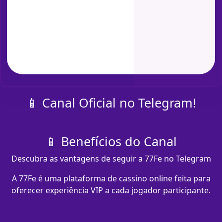
📱 Canal Oficial no Telegram!
📱 Benefícios do Canal
Descubra as vantagens de seguir a 77Fe no Telegram
A 77Fe é uma plataforma de cassino online feita para
oferecer experiência VIP a cada jogador participante.