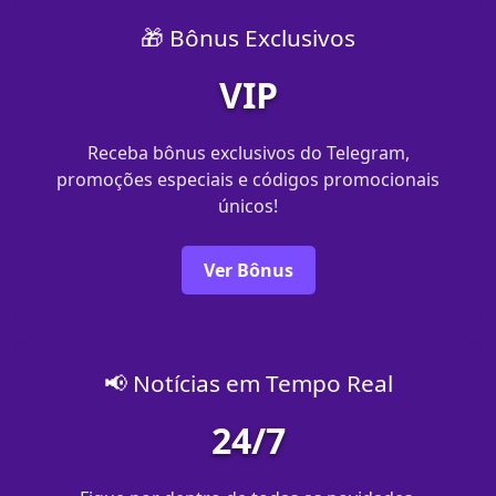
🎁 Bônus Exclusivos
VIP
Receba bônus exclusivos do Telegram,
promoções especiais e códigos promocionais
únicos!
Ver Bônus
📢 Notícias em Tempo Real
24/7