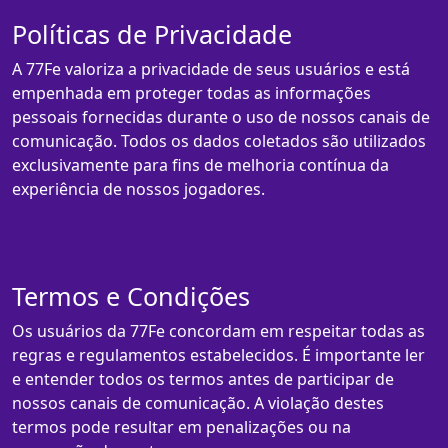
Políticas de Privacidade
A 77Fe valoriza a privacidade de seus usuários e está
empenhada em proteger todas as informações
pessoais fornecidas durante o uso de nossos canais de
comunicação. Todos os dados coletados são utilizados
exclusivamente para fins de melhoria contínua da
experiência de nossos jogadores.
Termos e Condições
Os usuários da 77Fe concordam em respeitar todas as
regras e regulamentos estabelecidos. É importante ler
e entender todos os termos antes de participar de
nossos canais de comunicação. A violação destes
termos pode resultar em penalizações ou na