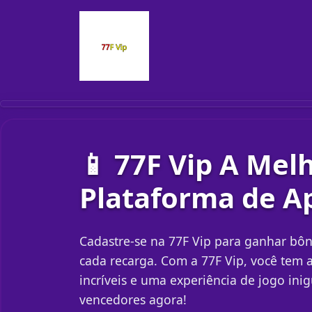
📱 77F Vip A Mel
Plataforma de A
Cadastre-se na 77F Vip para ganhar bô
cada recarga. Com a 77F Vip, você tem
incríveis e uma experiência de jogo inig
vencedores agora!