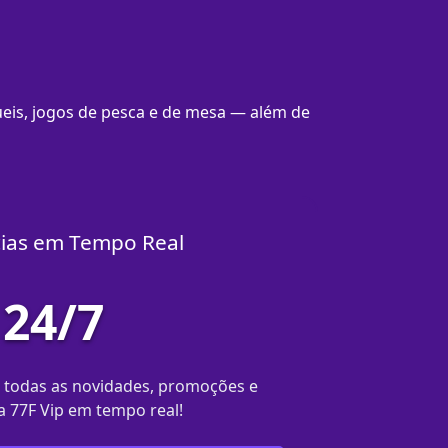
íqueis, jogos de pesca e de mesa — além de
cias em Tempo Real
24/7
e todas as novidades, promoções e
a 77F Vip em tempo real!