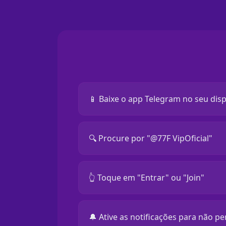
📱 Baixe o app Telegram no seu disp
🔍 Procure por "@77F VipOficial"
👆 Toque em "Entrar" ou "Join"
🔔 Ative as notificações para não p