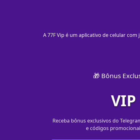
A 77F Vip é um aplicativo de celular com 
🎁 Bônus Exclu
VIP
Receba bônus exclusivos do Telegra
e códigos promocionai