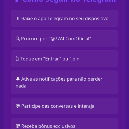
📱 Baixe o app Telegram no seu dispositivo
🔍 Procure por "@77At.ComOficial"
👆 Toque em "Entrar" ou "Join"
🔔 Ative as notificações para não perder
nada
💬 Participe das conversas e interaja
🎁 Receba bônus exclusivos