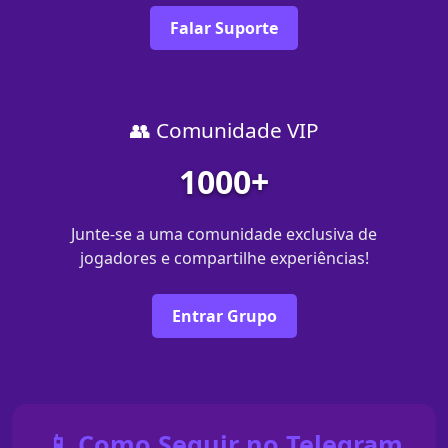
Falar Suporte
👥 Comunidade VIP
1000+
Junte-se a uma comunidade exclusiva de
jogadores e compartilhe experiências!
Entrar Grupo
📱 Como Seguir no Telegram