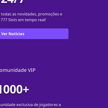
e todas as novidades, promoções e
 777 Slots em tempo real!
Ver Notícias
Comunidade VIP
1000+
unidade exclusiva de jogadores e