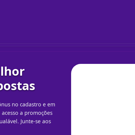
elhor
postas
ônus no cadastro e em
m acesso a promoções
ualável. Junte-se aos