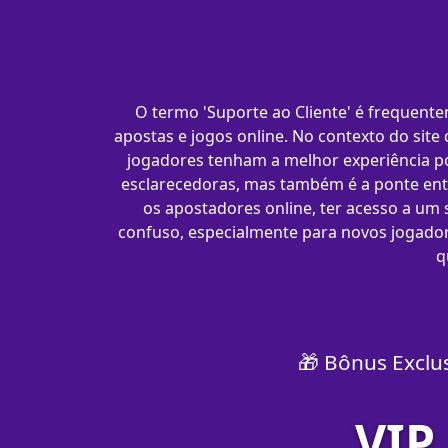
O termo 'Suporte ao Cliente' é frequente
apostas e jogos online. No contexto do site 
jogadores tenham a melhor experiência po
esclarecedoras, mas também é a ponte entre
os apostadores online, ter acesso a um
confuso, especialmente para novos jogador
q
🎁 Bônus Exclu
VIP