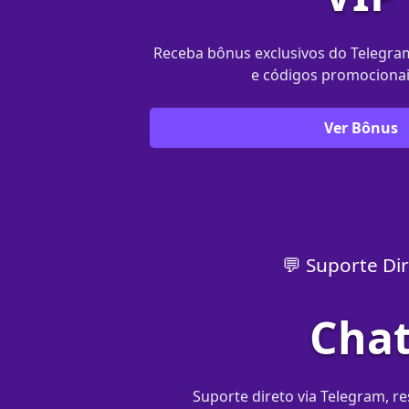
Receba bônus exclusivos do Telegra
e códigos promocionai
Ver Bônus
💬 Suporte Di
Cha
Suporte direto via Telegram, r