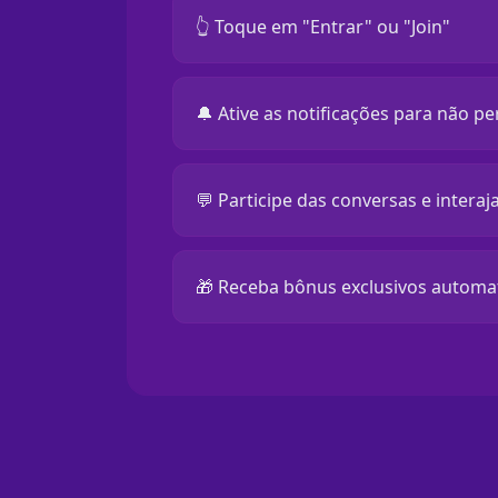
👆 Toque em "Entrar" ou "Join"
🔔 Ative as notificações para não p
💬 Participe das conversas e interaj
🎁 Receba bônus exclusivos autom