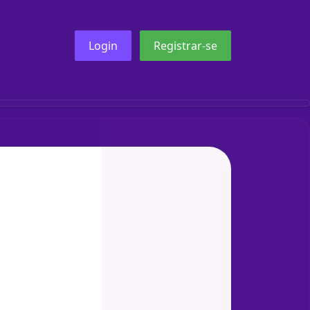
Login
Registrar-se