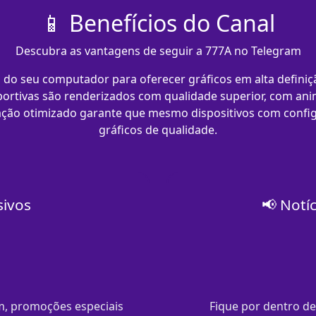
📱 Benefícios do Canal
Descubra as vantagens de seguir a 777A no Telegram
ca do seu computador para oferecer gráficos em alta definiç
portivas são renderizados com qualidade superior, com anim
ização otimizado garante que mesmo dispositivos com conf
gráficos de qualidade.
sivos
📢 Notí
m, promoções especiais
Fique por dentro d