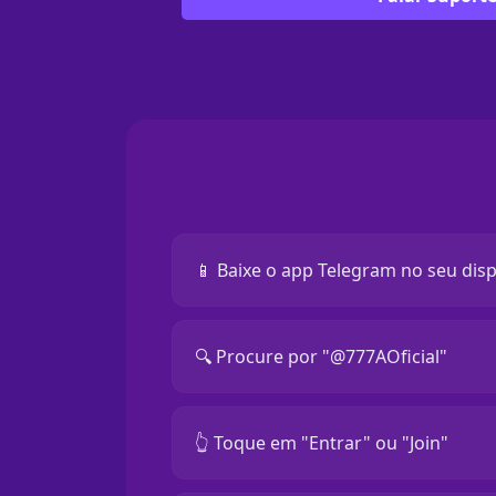
📱 Baixe o app Telegram no seu disp
🔍 Procure por "@777AOficial"
👆 Toque em "Entrar" ou "Join"