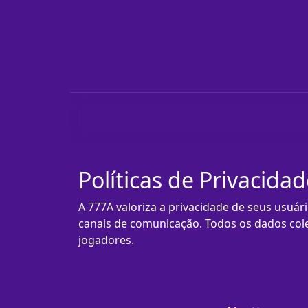
Políticas de Privacida
A 777A valoriza a privacidade de seus usuá
canais de comunicação. Todos os dados cole
jogadores.