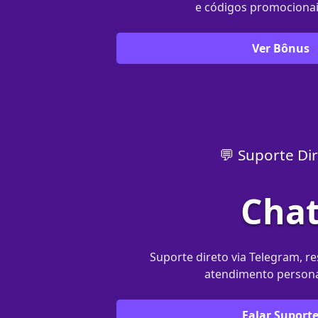
e códigos promocionai
Ver Bônus
💬 Suporte Di
Cha
Suporte direto via Telegram, r
atendimento persona
Falar Suport