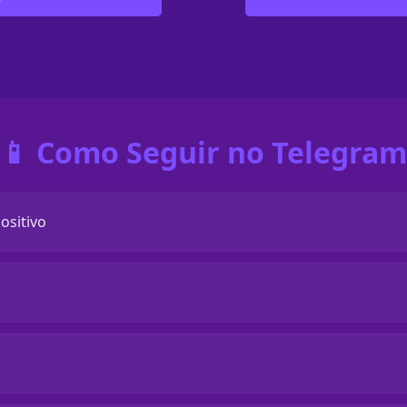
📱 Como Seguir no Telegram
ositivo