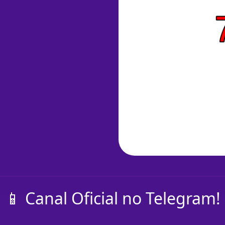
📱 Canal Oficial no Telegram!