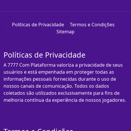
Políticas de Privacidade
Termos e Condições
Sitemap
Políticas de Privacidade
A 7777 Com Plataforma valoriza a privacidade de seus
usuários e está empenhada em proteger todas as
informações pessoais fornecidas durante o uso de
nossos canais de comunicação. Todos os dados
coletados são utilizados exclusivamente para fins de
melhoria contínua da experiência de nossos jogadores.