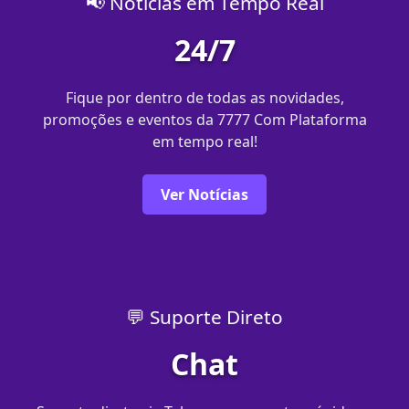
📢 Notícias em Tempo Real
24/7
Fique por dentro de todas as novidades,
promoções e eventos da 7777 Com Plataforma
em tempo real!
Ver Notícias
💬 Suporte Direto
Chat