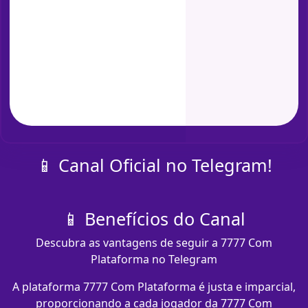
📱 Canal Oficial no Telegram!
📱 Benefícios do Canal
Descubra as vantagens de seguir a 7777 Com
Plataforma no Telegram
A plataforma 7777 Com Plataforma é justa e imparcial,
proporcionando a cada jogador da 7777 Com