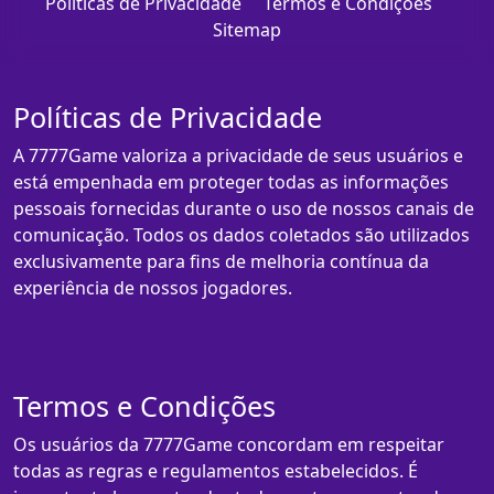
Políticas de Privacidade
Termos e Condições
Sitemap
Políticas de Privacidade
A 7777Game valoriza a privacidade de seus usuários e
está empenhada em proteger todas as informações
pessoais fornecidas durante o uso de nossos canais de
comunicação. Todos os dados coletados são utilizados
exclusivamente para fins de melhoria contínua da
experiência de nossos jogadores.
Termos e Condições
Os usuários da 7777Game concordam em respeitar
todas as regras e regulamentos estabelecidos. É