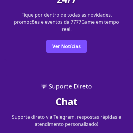
Fique por dentro de todas as novidades,
promoções e eventos da 7777Game em tempo
real!
Ver Notícias
💬 Suporte Direto
Chat
Suporte direto via Telegram, respostas rápidas e
atendimento personalizado!