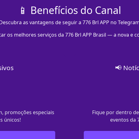
📱 Benefícios do Canal
Descubra as vantagens de seguir a 776 Brl APP no Telegra
tar os melhores serviços da 776 Brl APP Brasil — a nova e c
sivos
📢 Notí
m, promoções especiais
Fique por dentro d
s únicos!
eventos da 