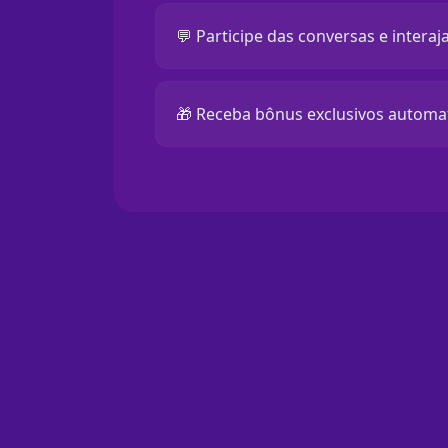
💬 Participe das conversas e interaj
🎁 Receba bônus exclusivos autom