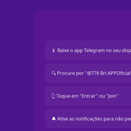
📱 Baixe o app Telegram no seu disp
🔍 Procure por "@776 Brl APPOficial
👆 Toque em "Entrar" ou "Join"
🔔 Ative as notificações para não p