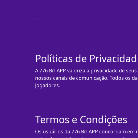
Políticas de Privacida
A 776 Brl APP valoriza a privacidade de se
nossos canais de comunicação. Todos os dad
jogadores.
Termos e Condições
Os usuários da 776 Brl APP concordam em re