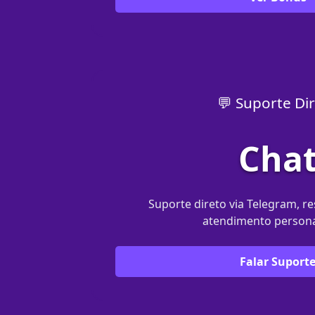
💬 Suporte Di
Cha
Suporte direto via Telegram, r
atendimento persona
Falar Suport