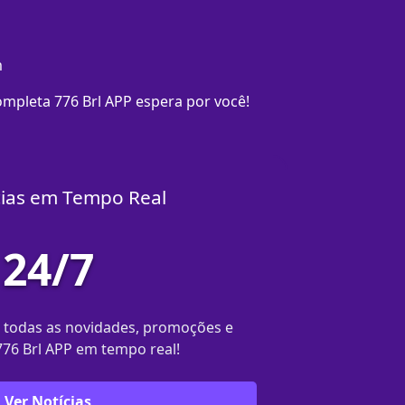
m
ompleta 776 Brl APP espera por você!
cias em Tempo Real
24/7
e todas as novidades, promoções e
776 Brl APP em tempo real!
Ver Notícias