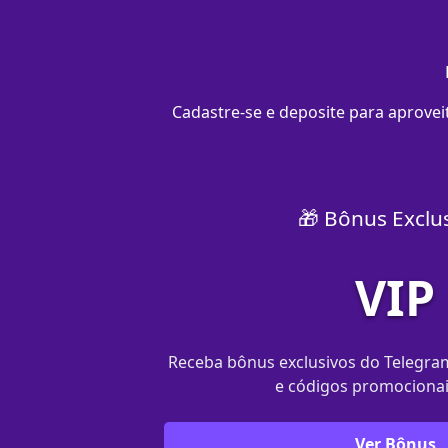
Cadastre-se e deposite para aprovei
🎁 Bônus Exclu
VIP
Receba bônus exclusivos do Telegra
e códigos promocionai
Ver Bônus