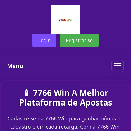
Login
Registrar-se
Menu
📱 7766 Win A Melhor
Plataforma de Apostas
Cadastre-se na 7766 Win para ganhar bônus no
cadastro e em cada recarga. Com a 7766 Win,