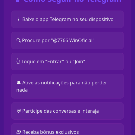
📱 Baixe o app Telegram no seu dispositivo
🔍 Procure por "@7766 WinOficial"
👆 Toque em "Entrar" ou "Join"
🔔 Ative as notificações para não perder
nada
💬 Participe das conversas e interaja
🎁 Receba bônus exclusivos