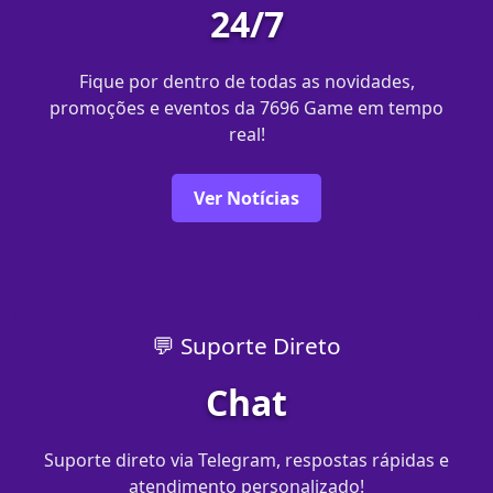
24/7
Fique por dentro de todas as novidades,
promoções e eventos da 7696 Game em tempo
real!
Ver Notícias
💬 Suporte Direto
Chat
Suporte direto via Telegram, respostas rápidas e
atendimento personalizado!