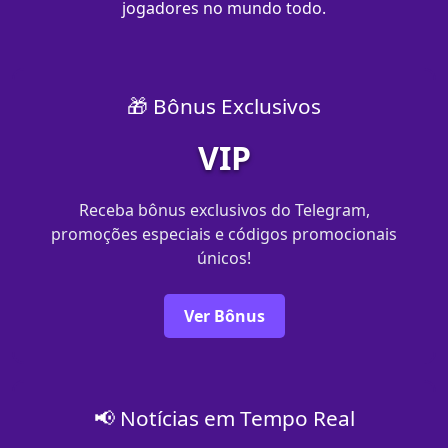
jogadores no mundo todo.
🎁 Bônus Exclusivos
VIP
Receba bônus exclusivos do Telegram,
promoções especiais e códigos promocionais
únicos!
Ver Bônus
📢 Notícias em Tempo Real