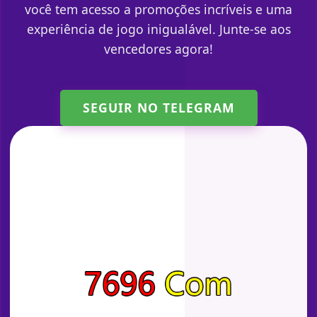
você tem acesso a promoções incríveis e uma
experiência de jogo inigualável. Junte-se aos
vencedores agora!
SEGUIR NO TELEGRAM