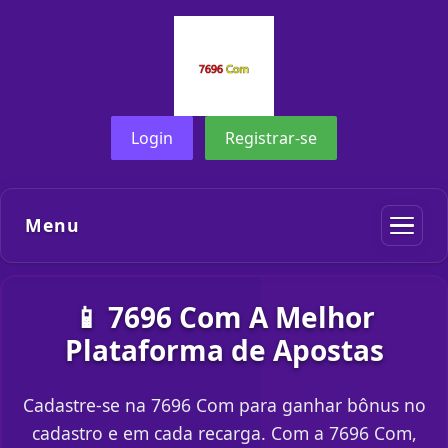
Login
Registrar-se
Menu
📱 7696 Com A Melhor
Plataforma de Apostas
Cadastre-se na 7696 Com para ganhar bônus no
cadastro e em cada recarga. Com a 7696 Com,