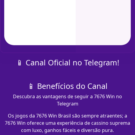
📱 Canal Oficial no Telegram!
📱 Benefícios do Canal
Descubra as vantagens de seguir a 7676 Win no
Telegram
Os jogos da 7676 Win Brasil são sempre atraentes; a
7676 Win oferece uma experiência de cassino suprema
com luxo, ganhos fáceis e diversão pura.