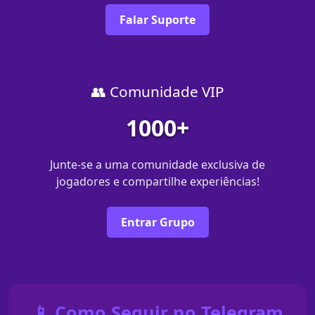
Falar Suporte
👥 Comunidade VIP
1000+
Junte-se a uma comunidade exclusiva de
jogadores e compartilhe experiências!
Entrar Grupo
📱 Como Seguir no Telegram