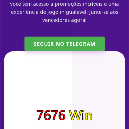
você tem acesso a promoções incríveis e uma
experiência de jogo inigualável. Junte-se aos
vencedores agora!
SEGUIR NO TELEGRAM