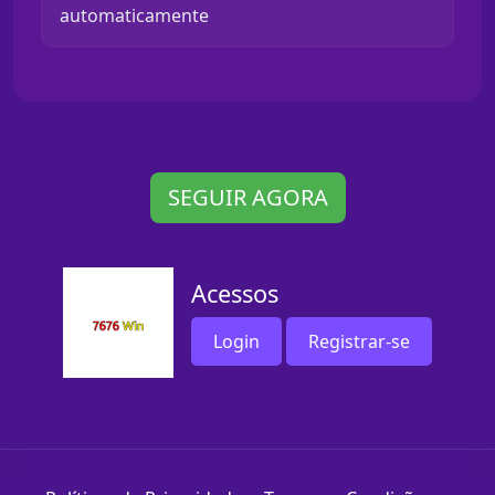
automaticamente
SEGUIR AGORA
Acessos
Login
Registrar-se