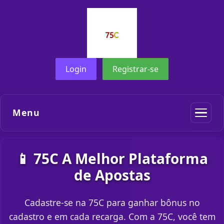
Login
Registrar-se
Menu
📱 75C A Melhor Plataforma
de Apostas
Cadastre-se na 75C para ganhar bônus no
cadastro e em cada recarga. Com a 75C, você tem