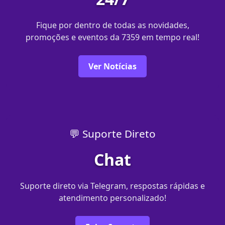
Fique por dentro de todas as novidades,
promoções e eventos da 7359 em tempo real!
Ver Notícias
💬 Suporte Direto
Chat
Suporte direto via Telegram, respostas rápidas e
atendimento personalizado!