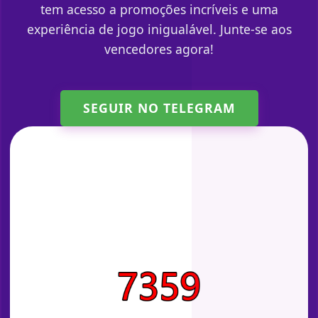
tem acesso a promoções incríveis e uma
experiência de jogo inigualável. Junte-se aos
vencedores agora!
SEGUIR NO TELEGRAM