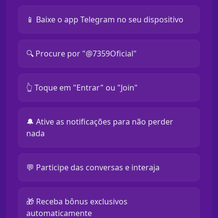
📱 Baixe o app Telegram no seu dispositivo
🔍 Procure por "@7359Oficial"
👆 Toque em "Entrar" ou "Join"
🔔 Ative as notificações para não perder
nada
💬 Participe das conversas e interaja
🎁 Receba bônus exclusivos
automaticamente