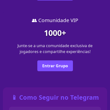
👥 Comunidade VIP
1000+
Junte-se a uma comunidade exclusiva de
jogadores e compartilhe experiências!
Entrar Grupo
📱 Como Seguir no Telegram