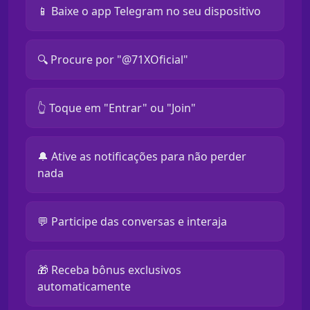
📱 Baixe o app Telegram no seu dispositivo
🔍 Procure por "@71XOficial"
👆 Toque em "Entrar" ou "Join"
🔔 Ative as notificações para não perder
nada
💬 Participe das conversas e interaja
🎁 Receba bônus exclusivos
automaticamente