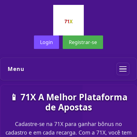
Login
Registrar-se
Menu
📱 71X A Melhor Plataforma
de Apostas
Cadastre-se na 71X para ganhar bônus no
cadastro e em cada recarga. Com a 71X, você tem