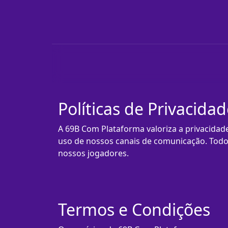
Políticas de Privacida
A 69B Com Plataforma valoriza a privacida
uso de nossos canais de comunicação. Todos
nossos jogadores.
Termos e Condições