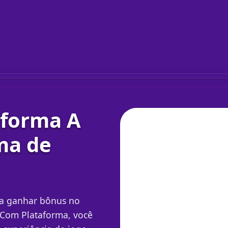
aforma A
ma de
ra ganhar bônus no
 Com Plataforma, você