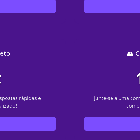
reto
👥 
t
espostas rápidas e
Junte-se a uma com
lizado!
compa
e