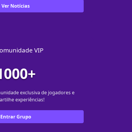
Ver Notícias
Comunidade VIP
1000+
unidade exclusiva de jogadores e
rtilhe experiências!
Entrar Grupo