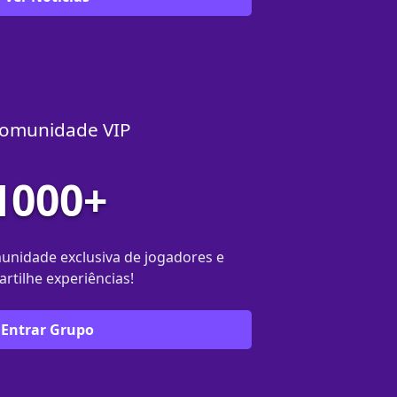
Comunidade VIP
1000+
unidade exclusiva de jogadores e
rtilhe experiências!
Entrar Grupo