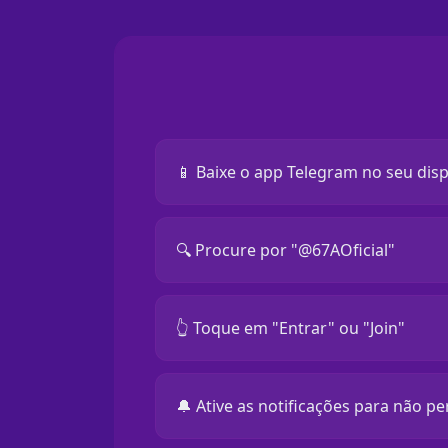
📱 Baixe o app Telegram no seu disp
🔍 Procure por "@67AOficial"
👆 Toque em "Entrar" ou "Join"
🔔 Ative as notificações para não p