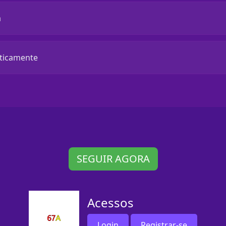
a
aticamente
SEGUIR AGORA
Acessos
Login
Registrar-se