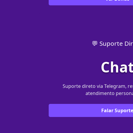
💬 Suporte Di
Cha
Suporte direto via Telegram, r
atendimento persona
Falar Suport