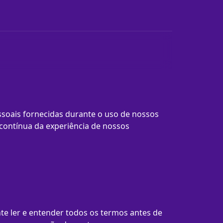
ssoais fornecidas durante o uso de nossos
 contínua da experiência de nossos
te ler e entender todos os termos antes de