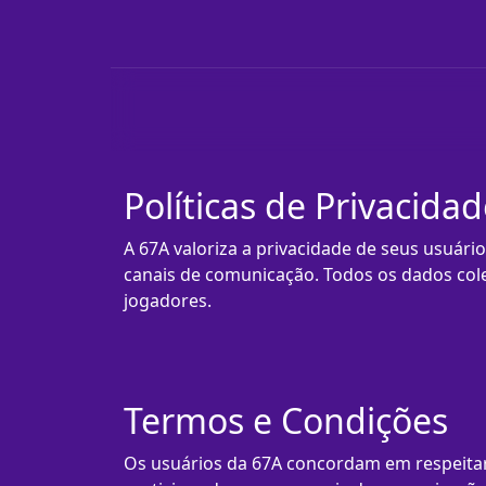
Políticas de Privacida
A 67A valoriza a privacidade de seus usuár
canais de comunicação. Todos os dados cole
jogadores.
Termos e Condições
Os usuários da 67A concordam em respeitar 