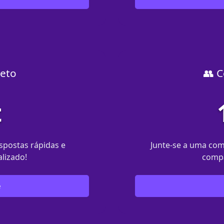
reto
👥 
t
espostas rápidas e
Junte-se a uma com
lizado!
compa
e