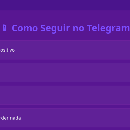
📱 Como Seguir no Telegram
ositivo
erder nada