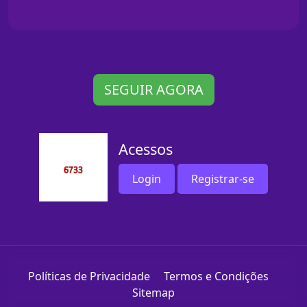
SEGUIR AGORA
Acessos
Login
Registrar-se
Políticas de Privacidade
Termos e Condições
Sitemap