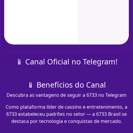
📱 Canal Oficial no Telegram!
📱 Benefícios do Canal
Descubra as vantagens de seguir a 6733 no Telegram
Como plataforma líder de cassino e entretenimento, a
6733 estabeleceu padrões no setor — a 6733 Brasil se
destaca por tecnologia e conquistas de mercado.