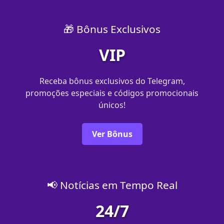
🎁 Bônus Exclusivos
VIP
Receba bônus exclusivos do Telegram,
promoções especiais e códigos promocionais
únicos!
Ver Bônus
📢 Notícias em Tempo Real
24/7