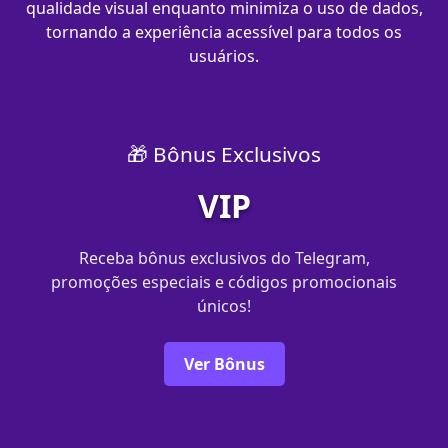
qualidade visual enquanto minimiza o uso de dados,
tornando a experiência acessível para todos os
usuários.
🎁 Bônus Exclusivos
VIP
Receba bônus exclusivos do Telegram,
promoções especiais e códigos promocionais
únicos!
Ver Bônus