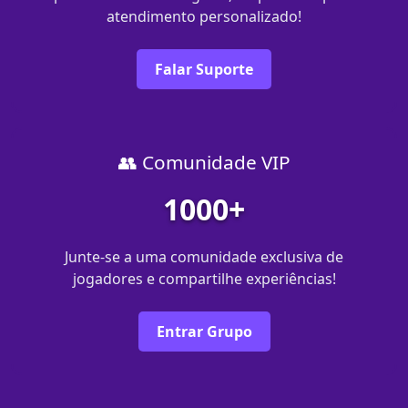
atendimento personalizado!
Falar Suporte
👥 Comunidade VIP
1000+
Junte-se a uma comunidade exclusiva de
jogadores e compartilhe experiências!
Entrar Grupo