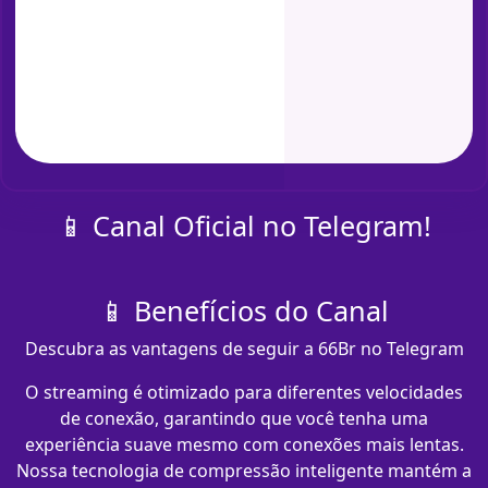
📱 Canal Oficial no Telegram!
📱 Benefícios do Canal
Descubra as vantagens de seguir a 66Br no Telegram
O streaming é otimizado para diferentes velocidades
de conexão, garantindo que você tenha uma
experiência suave mesmo com conexões mais lentas.
Nossa tecnologia de compressão inteligente mantém a