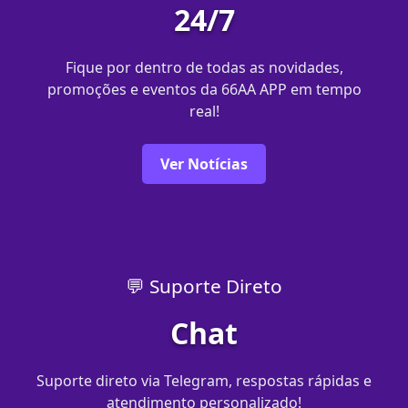
24/7
Fique por dentro de todas as novidades,
promoções e eventos da 66AA APP em tempo
real!
Ver Notícias
💬 Suporte Direto
Chat
Suporte direto via Telegram, respostas rápidas e
atendimento personalizado!