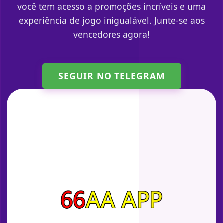
você tem acesso a promoções incríveis e uma
experiência de jogo inigualável. Junte-se aos
vencedores agora!
SEGUIR NO TELEGRAM