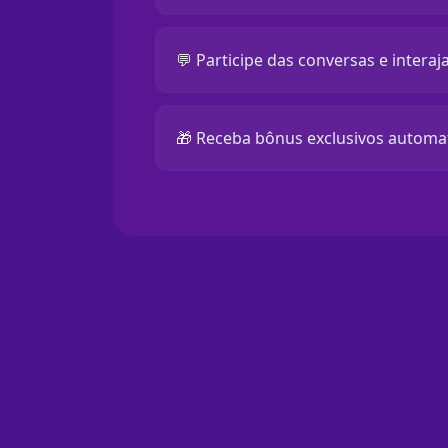
💬 Participe das conversas e interaj
🎁 Receba bônus exclusivos autom