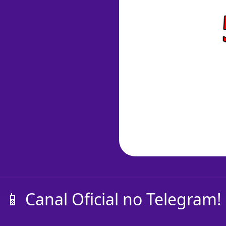
📱 Canal Oficial no Telegram!