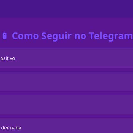
📱 Como Seguir no Telegram
ositivo
erder nada