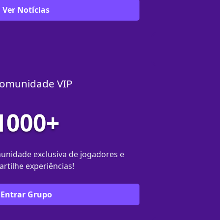
Ver Notícias
Comunidade VIP
1000+
unidade exclusiva de jogadores e
rtilhe experiências!
Entrar Grupo