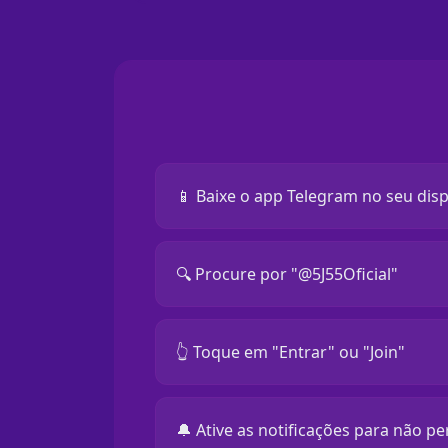
📱 Baixe o app Telegram no seu disp
🔍 Procure por "@5J55Oficial"
👆 Toque em "Entrar" ou "Join"
🔔 Ative as notificações para não p