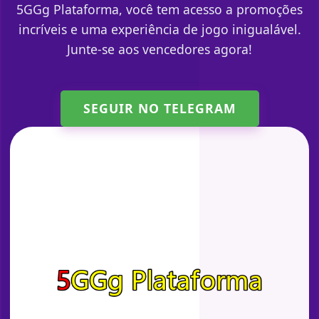
5GGg Plataforma, você tem acesso a promoções
incríveis e uma experiência de jogo inigualável.
Junte-se aos vencedores agora!
SEGUIR NO TELEGRAM