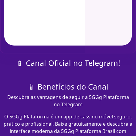
📱 Canal Oficial no Telegram!
📱 Benefícios do Canal
Descubra as vantagens de seguir a 5GGg Plataforma
no Telegram
O 5GGg Plataforma é um app de cassino móvel seguro,
prático e profissional. Baixe gratuitamente e descubra a
interface moderna da 5GGg Plataforma Brasil com