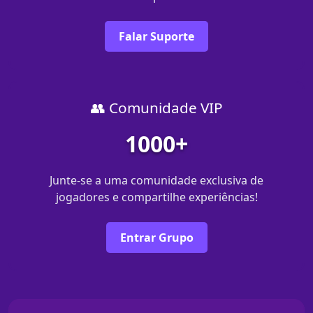
Falar Suporte
👥 Comunidade VIP
1000+
Junte-se a uma comunidade exclusiva de
jogadores e compartilhe experiências!
Entrar Grupo