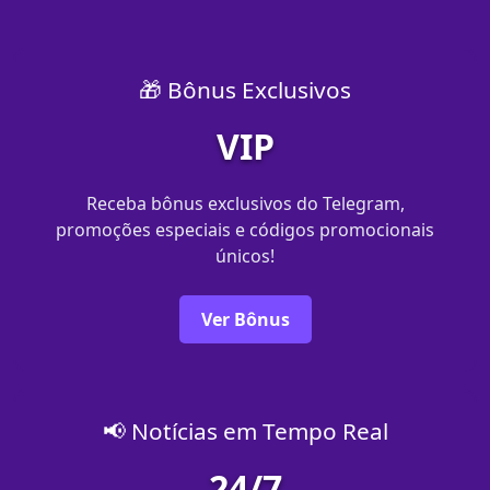
🎁 Bônus Exclusivos
VIP
Receba bônus exclusivos do Telegram,
promoções especiais e códigos promocionais
únicos!
Ver Bônus
📢 Notícias em Tempo Real
24/7