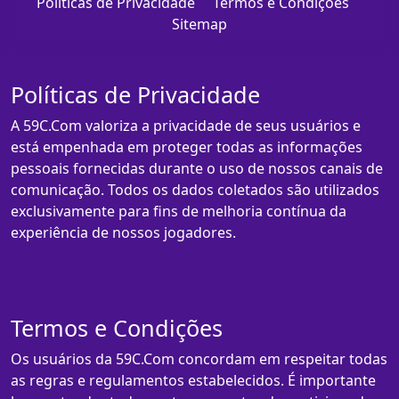
Políticas de Privacidade
Termos e Condições
Sitemap
Políticas de Privacidade
A 59C.Com valoriza a privacidade de seus usuários e
está empenhada em proteger todas as informações
pessoais fornecidas durante o uso de nossos canais de
comunicação. Todos os dados coletados são utilizados
exclusivamente para fins de melhoria contínua da
experiência de nossos jogadores.
Termos e Condições
Os usuários da 59C.Com concordam em respeitar todas
as regras e regulamentos estabelecidos. É importante