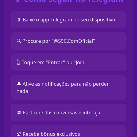
📱 Baixe o app Telegram no seu dispositivo
🔍 Procure por "@59C.ComOficial"
👆 Toque em "Entrar" ou "Join"
🔔 Ative as notificações para não perder
nada
💬 Participe das conversas e interaja
🎁 Receba bônus exclusivos